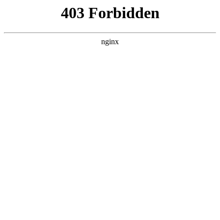
瓜
黑料吃瓜
首页
电视剧
电影
综艺
排行
DETAIL
午夜出租车2026