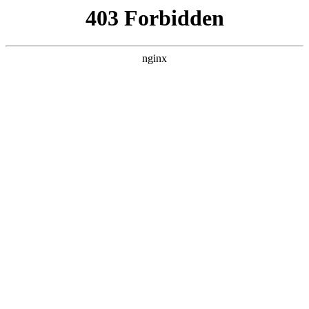
瓜
黑料吃瓜
首页
电视剧
电影
综艺
排行
NOW PLAYING
在线播放
正在加载播放信息。